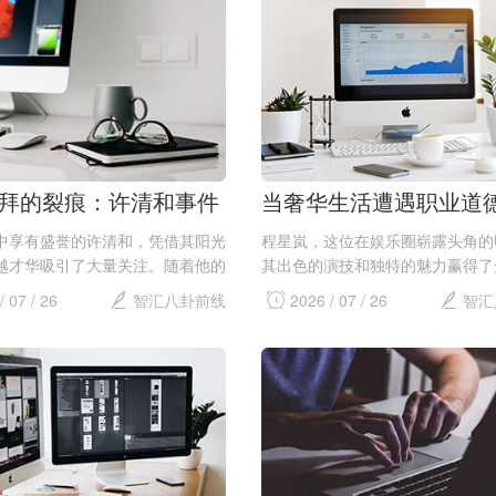
..
关注与压力，...
拜的裂痕：许清和事件
当奢华生活遭遇职业道
影响
星岚的争议
中享有盛誉的许清和，凭借其阳光
程星岚，这位在娱乐圈崭露头角的
越才华吸引了大量关注。随着他的
其出色的演技和独特的魅力赢得了
节节高升，粉丝们对他的期待逐渐
的喜爱。她的职业生涯起步于一部
/ 07 / 26
智汇八卦前线
2026 / 07 / 26
智汇
乐本身，延伸至他个人生活的各个
剧，凭借精湛的表演迅速积累了人
佛他的人生应当毫无瑕疵。然而，
了当红小生。随着事业的蒸蒸日上
..
的生活方式...