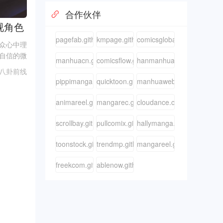
合作伙伴
视角色
pagefab.github.io
kmpage.github.io
comicsglobal.github.io
众心中理
自信的微
manhuacn.github.io
comicsflow.github.io
hanmanhua.github.io
，许多女
八卦前线
男性，似
pippimanga.github.io
quicktoon.github.io
manhuaweb.github.io
而是那份
animareel.github.io
mangarec.github.io
cloudance.cn
scrollbay.github.io
pullcomix.github.io
hallymanga.github.io
toonstock.github.io
trendmp.github.io
mangareel.github.io
freekcom.github.io
ablenow.github.io