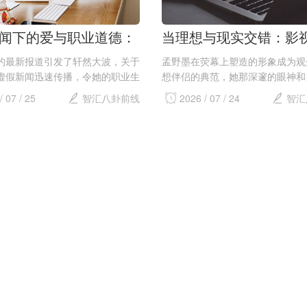
闻下的爱与职业道德：
当理想与现实交错：影
记者的故事
对择偶标准的影响
的最新报道引发了轩然大波，关于
孟野墨在荧幕上塑造的形象成为观
虚假新闻迅速传播，令她的职业生
想伴侣的典范，她那深邃的眼神和
危。报道中声称她与一位神秘富豪
笑让人印象深刻。随着剧集的播出
/ 07 / 25
智汇八卦前线
2026 / 07 / 24
智汇
清，甚至暗示她的成就全是依靠潜
性开始在周围寻找具有相似特质的
景舟对此感到愤怒与无奈，她的生
乎她们在追逐的不仅是角色本身，
..
理想的爱情...