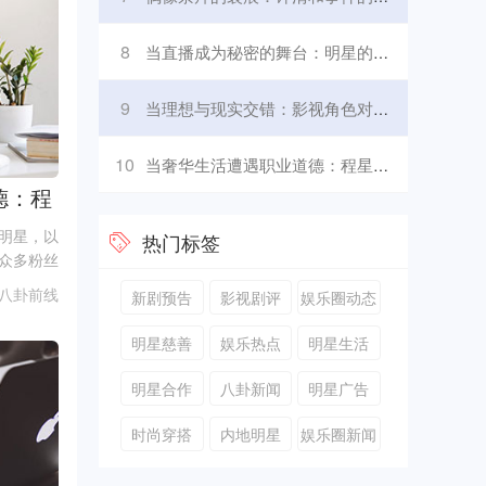
8
当直播成为秘密的舞台：明星的职业抉择
9
当理想与现实交错：影视角色对择偶标准的影响
10
当奢华生活遭遇职业道德：程星岚的争议
德：程
明星，以
热门标签
众多粉丝
热门电视
八卦前线
新剧预告
影视剧评
娱乐圈动态
气，成为
，程星岚
明星慈善
娱乐热点
明星生活
明星合作
八卦新闻
明星广告
时尚穿搭
内地明星
娱乐圈新闻