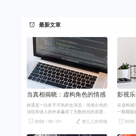
最新文章
当真相揭晓：虚构角色的情感
影视乐
与舆论之战
任的考
林晨是一位炙手可热的女演员，凭借出色的
在虚构城
演技和迷人的外表赢得了无数粉丝的喜爱。
一颗耀眼
然而，最近一则绯闻将她推向了舆论的风口
容迅速吸
2026 / 08 / 01
智汇八卦前线
2026 
浪尖。传言称她与一位已婚导演有染，这让
找到最新
她的公众形象瞬间崩塌。林晨在镜头前总是
目，良好