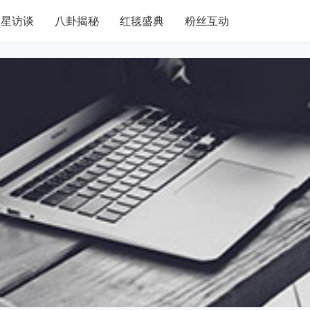
明星访谈
八卦揭秘
红毯盛典
粉丝互动