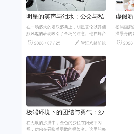
明星的笑声与泪水：公众与私
虚假新
生活的碰撞
明星与
在一场盛大的娱乐盛典上，明星艾伦以其幽
松屿画廊
默风趣的表现吸引了全场的注意。他在舞台
温景舟的
上的搞笑言行让观众捧腹大笑，现场气氛轻
涯岌岌可
2026 / 07 / 25
智汇八卦前线
2026 
松愉快，艾伦成为了当晚的焦点。观众们纷
的关系不
纷用热烈的掌声和欢呼声回应他的表演，似
规则。温
乎所有的烦...
活瞬间被推.
极端环境下的团结与勇气：沙
漠探险的启示
在无垠的沙漠中，金色的沙粒在阳光下闪
烁，仿佛在召唤着勇敢的探险者。这里的每