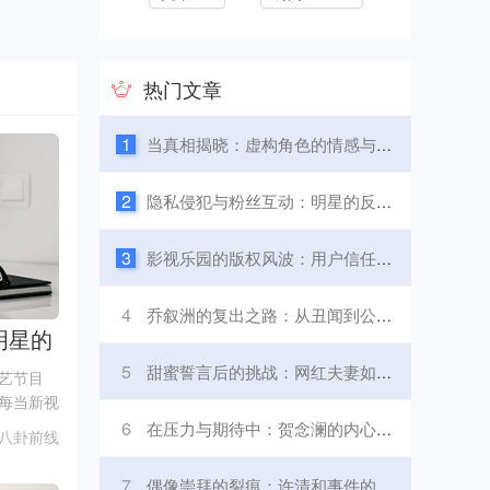
热门文章
1
当真相揭晓：虚构角色的情感与舆论之战
2
隐私侵犯与粉丝互动：明星的反击之路
3
影视乐园的版权风波：用户信任的考验
4
乔叙洲的复出之路：从丑闻到公益的蜕变
明星的
5
甜蜜誓言后的挑战：网红夫妻如何应对压力
艺节目
每当新视
涌来，粉
6
在压力与期待中：贺念澜的内心挣扎
八卦前线
星的生活
所未有的
7
偶像崇拜的裂痕：许清和事件的深层影响