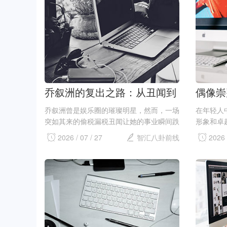
光鲜亮丽，...
累了庞大的.
乔叙洲的复出之路：从丑闻到
偶像崇
公益的蜕变
的深层
乔叙洲曾是娱乐圈的璀璨明星，然而，一场
在年轻人
突如其来的偷税漏税丑闻让她的事业瞬间跌
形象和卓
入谷底。面对媒体的疯狂追逐和公众的质
音乐事业
2026 / 07 / 27
智汇八卦前线
2026 
疑，她没有选择沉默，而是勇敢地站出来，
超越了音
积极接受调查。她在一次公开道歉中，流下
方面，仿
了悔恨的泪水...
当一则有关.