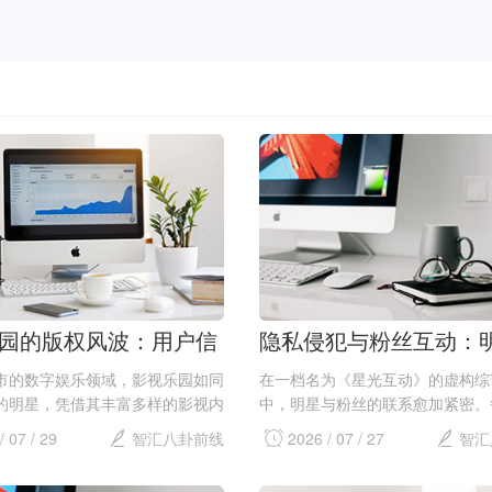
园的版权风波：用户信
隐私侵犯与粉丝互动：
验
反击之路
市的数字娱乐领域，影视乐园如同
在一档名为《星光互动》的虚构综
的明星，凭借其丰富多样的影视内
中，明星与粉丝的联系愈加紧密。
引了大量用户。用户们在这里可以
频上线，评论区的争论就像潮水般
/ 07 / 29
智汇八卦前线
2026 / 07 / 27
智汇
的电影、电视剧以及独家的原创节
丝们甚至发起了投票活动，讨论明
的用户体验使得平台在短时间内积
选择。这种互动让明星们感受到前